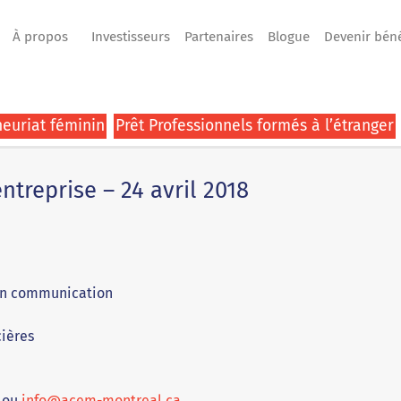
À propos
Investisseurs
Partenaires
Blogue
Devenir bén
euriat féminin
Prêt Professionnels formés à l’étranger
ntreprise – 24 avril 2018
 en communication
cières
6 ou
info@acem-montreal.ca