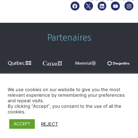
Partenaires
We use cookies on our website to give you the most
Termes et conditions
|
Politique de confidentialité
relevant experience by remembering your preferences
©2026 Microcrédit Montréal. Tous droits réservés.|
Réalisé
and repeat visits.
By clicking “Accept”, you consent to the use of all the
par Pixforia
cookies.
ACCEPT
REJECT