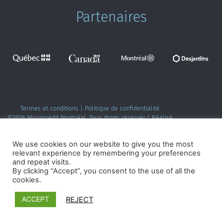
Partenaires
Termes et conditions
|
Politique de confidentialité
©2026 Microcrédit Montréal. Tous droits réservés.|
Réalisé
par Pixforia
We use cookies on our website to give you the most
relevant experience by remembering your preferences
and repeat visits.
By clicking “Accept”, you consent to the use of all the
cookies.
ACCEPT
REJECT