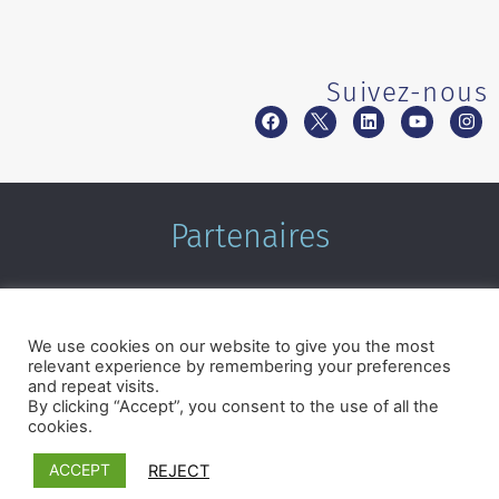
Suivez-nous
Partenaires
We use cookies on our website to give you the most
relevant experience by remembering your preferences
and repeat visits.
By clicking “Accept”, you consent to the use of all the
cookies.
Termes et conditions
|
Politique de confidentialité
©2026 Microcrédit Montréal. Tous droits réservés.|
Réalisé
ACCEPT
REJECT
par Pixforia