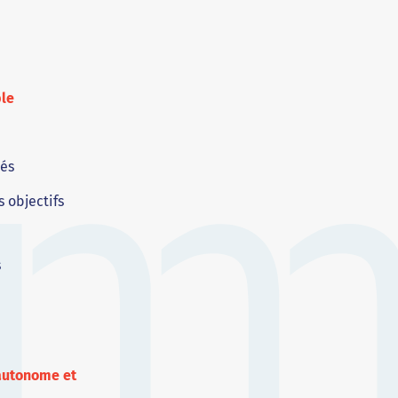
ble
iés
 objectifs
s
 autonome et