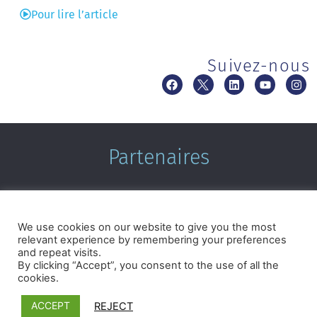
Pour lire l’article
Suivez-nous
Partenaires
We use cookies on our website to give you the most
relevant experience by remembering your preferences
and repeat visits.
By clicking “Accept”, you consent to the use of all the
cookies.
Termes et conditions
|
Politique de confidentialité
©2026 Microcrédit Montréal. Tous droits réservés.|
Réalisé
ACCEPT
REJECT
par Pixforia