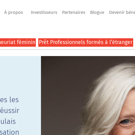
À propos
Investisseurs
Partenaires
Blogue
Devenir bén
euriat féminin
Prêt Professionnels formés à l’étranger
es les
éussir
ulais
sation