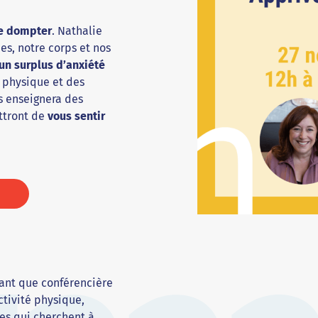
le dompter
. Nathalie
s, notre corps et nos
un surplus d’anxiété
té physique et des
s enseignera des
ttront de
vous sentir
tant que conférencière
ctivité physique,
s qui cherchent à