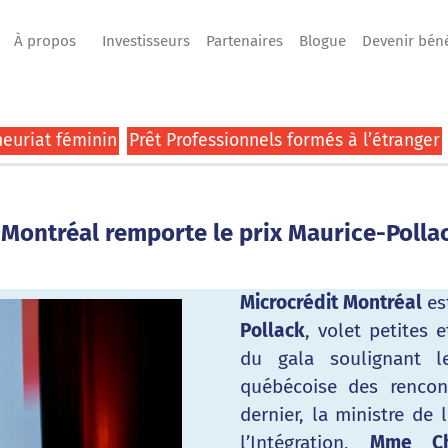
À propos
Investisseurs
Partenaires
Blogue
Devenir bén
euriat féminin
Prêt Professionnels formés à l’étranger
 Montréal remporte le prix Maurice-Polla
Microcrédit Montréal
est
Pollack
, volet petites 
du gala soulignant l
québécoise des rencont
dernier, la ministre de 
l’Intégration,
Mme Chr