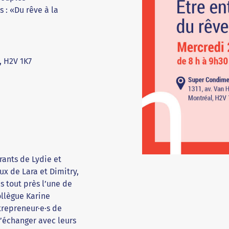
 : «Du rêve à la
, H2V 1K7
rants de Lydie et
x de Lara et Dimitry,
s tout près l’une de
ollègue Karine
trepreneur·e·s de
d’échanger avec leurs