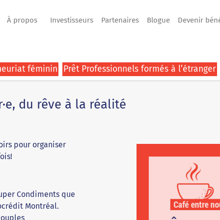
À propos
Investisseurs
Partenaires
Blogue
Devenir bén
euriat féminin
Prêt Professionnels formés à l’étranger
e, du rêve à la réalité
oirs pour organiser
ois!
Super Condiments que
ocrédit Montréal.
couples