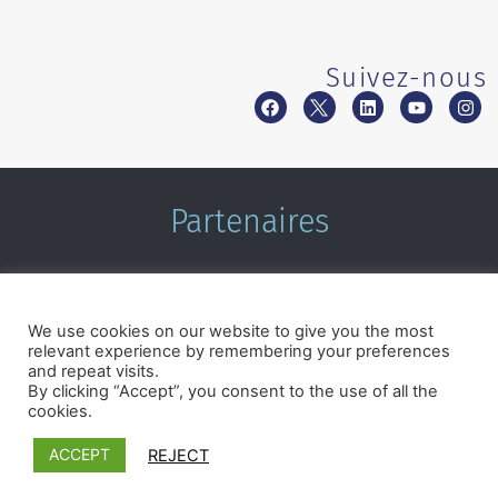
Suivez-nous
Partenaires
We use cookies on our website to give you the most
relevant experience by remembering your preferences
and repeat visits.
By clicking “Accept”, you consent to the use of all the
cookies.
Termes et conditions
|
Politique de confidentialité
©2026 Microcrédit Montréal. Tous droits réservés.|
Réalisé
ACCEPT
REJECT
par Pixforia