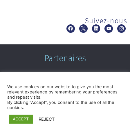
Suivez-nous
Partenaires
We use cookies on our website to give you the most
relevant experience by remembering your preferences
and repeat visits.
By clicking “Accept”, you consent to the use of all the
cookies.
Termes et conditions
|
Politique de confidentialité
©2026 Microcrédit Montréal. Tous droits réservés.|
Réalisé
ACCEPT
REJECT
par Pixforia