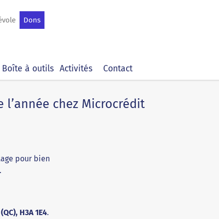
évole
Dons
Boîte à outils
Activités
Contact
e l’année chez Microcrédit
tage pour bien
.
 (QC), H3A 1E4
.