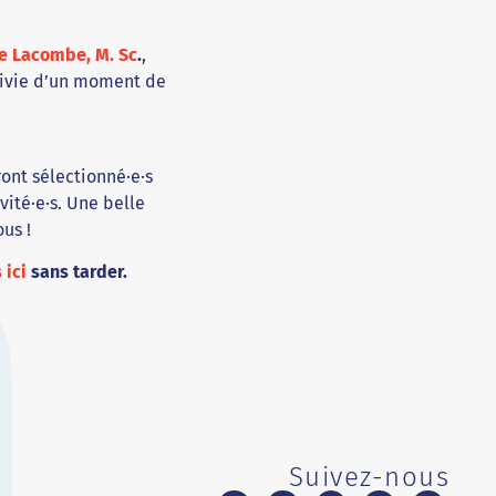
e Lacombe, M. Sc
.
,
uivie d’un moment de
ont sélectionné·e·s
vité·e·s. Une belle
us !
 ici
sans tarder.
Suivez-nous