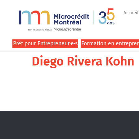
Accueil
Prêt pour Entrepreneur·e·s
Formation en entrepren
Diego Rivera Kohn