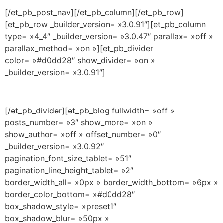
[/et_pb_post_nav][/et_pb_column][/et_pb_row]
[et_pb_row _builder_version= »3.0.91″][et_pb_column
type= »4_4″ _builder_version= »3.0.47″ parallax= »off »
parallax_method= »on »][et_pb_divider
color= »#d0dd28″ show_divider= »on »
_builder_version= »3.0.91″]
[/et_pb_divider][et_pb_blog fullwidth= »off »
posts_number= »3″ show_more= »on »
show_author= »off » offset_number= »0″
_builder_version= »3.0.92″
pagination_font_size_tablet= »51″
pagination_line_height_tablet= »2″
border_width_all= »0px » border_width_bottom= »6px »
border_color_bottom= »#d0dd28″
box_shadow_style= »preset1″
box_shadow_blur= »50px »