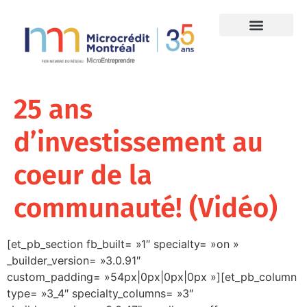
25 ans
d’investissement au
coeur de la
communauté! (Vidéo)
[et_pb_section fb_built= »1″ specialty= »on »
_builder_version= »3.0.91″
custom_padding= »54px|0px|0px|0px »][et_pb_column
type= »3_4″ specialty_columns= »3″