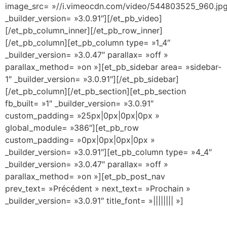
image_src= »//i.vimeocdn.com/video/544803525_960.jpg
_builder_version= »3.0.91″][/et_pb_video]
[/et_pb_column_inner][/et_pb_row_inner]
[/et_pb_column][et_pb_column type= »1_4″
_builder_version= »3.0.47″ parallax= »off »
parallax_method= »on »][et_pb_sidebar area= »sidebar-
1″ _builder_version= »3.0.91″][/et_pb_sidebar]
[/et_pb_column][/et_pb_section][et_pb_section
fb_built= »1″ _builder_version= »3.0.91″
custom_padding= »25px|0px|0px|0px »
global_module= »386″][et_pb_row
custom_padding= »0px|0px|0px|0px »
_builder_version= »3.0.91″][et_pb_column type= »4_4″
_builder_version= »3.0.47″ parallax= »off »
parallax_method= »on »][et_pb_post_nav
prev_text= »Précédent » next_text= »Prochain »
_builder_version= »3.0.91″ title_font= »|||||||| »]