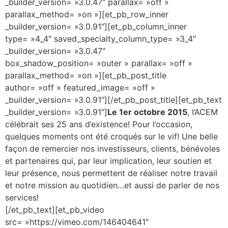
_builder_version= »3.0.47″ parallax= »off »
parallax_method= »on »][et_pb_row_inner
_builder_version= »3.0.91″][et_pb_column_inner
type= »4_4″ saved_specialty_column_type= »3_4″
_builder_version= »3.0.47″
box_shadow_position= »outer » parallax= »off »
parallax_method= »on »][et_pb_post_title
author= »off » featured_image= »off »
_builder_version= »3.0.91″][/et_pb_post_title][et_pb_text
_builder_version= »3.0.91″]
Le 1er octobre 2015
, l’ACEM
célébrait ses 25 ans d’existence! Pour l’occasion,
quelques moments ont été croqués sur le vif! Une belle
façon de remercier nos investisseurs, clients, bénévoles
et partenaires qui, par leur implication, leur soutien et
leur présence, nous permettent de réaliser notre travail
et notre mission au quotidien…et aussi de parler de nos
services!
[/et_pb_text][et_pb_video
src= »https://vimeo.com/146404641″