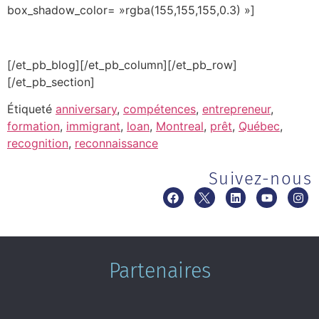
box_shadow_color= »rgba(155,155,155,0.3) »]
[/et_pb_blog][/et_pb_column][/et_pb_row]
[/et_pb_section]
Étiqueté
anniversary
,
compétences
,
entrepreneur
,
formation
,
immigrant
,
loan
,
Montreal
,
prêt
,
Québec
,
recognition
,
reconnaissance
Suivez-nous
Partenaires