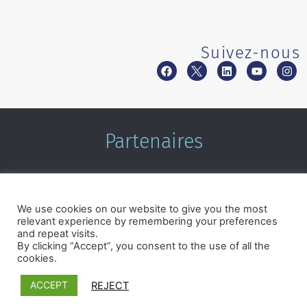
Suivez-nous
Partenaires
We use cookies on our website to give you the most
relevant experience by remembering your preferences
and repeat visits.
By clicking “Accept”, you consent to the use of all the
cookies.
Termes et conditions
|
Politique de confidentialité
©2026 Microcrédit Montréal. Tous droits réservés.|
Réalisé
ACCEPT
REJECT
par Pixforia