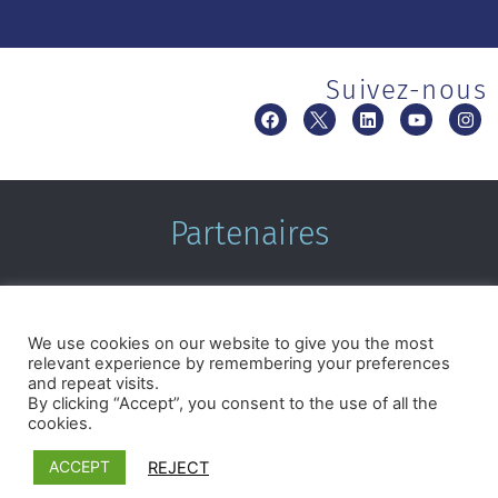
Suivez-nous
Partenaires
We use cookies on our website to give you the most
relevant experience by remembering your preferences
and repeat visits.
By clicking “Accept”, you consent to the use of all the
cookies.
Termes et conditions
|
Politique de confidentialité
©2026 Microcrédit Montréal. Tous droits réservés.|
Réalisé
ACCEPT
REJECT
par Pixforia