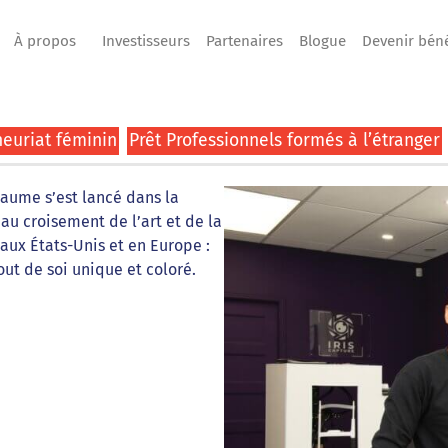
À propos
Investisseurs
Partenaires
Blogue
Devenir bén
euriat féminin
Prêt Professionnels formés à l’étranger
laume s’est lancé dans la
 au croisement de l’art et de la
aux États-Unis et en Europe :
out de soi unique et coloré.