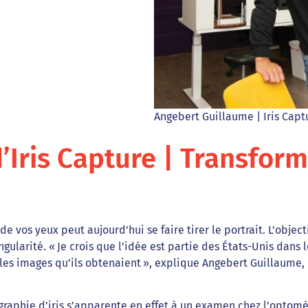
Angebert Guillaume | Iris Cap
’Iris Capture | Transform
e vos yeux peut aujourd’hui se faire tirer le portrait. L’objec
gularité. « Je crois que l’idée est partie des États-Unis dans le
les images qu’ils obtenaient », explique Angebert Guillaume, p
aphie d’iris s’apparente en effet à un examen chez l’optométri