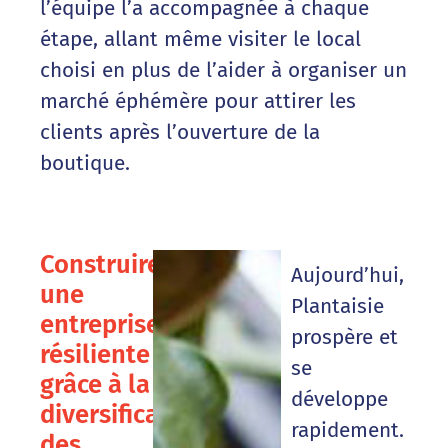
l’équipe l’a accompagnée à chaque
étape, allant même visiter le local
choisi en plus de l’aider à organiser un
marché éphémère pour attirer les
clients après l’ouverture de la
boutique.
Construire
Aujourd’hui,
une
Plantaisie
entreprise
prospère et
résiliente
se
grâce à la
développe
diversification
rapidement.
des