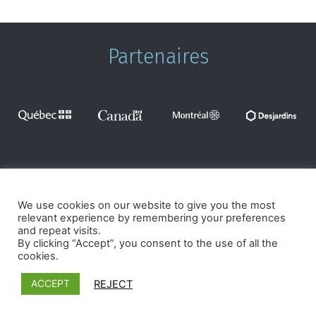
Partenaires
Termes et conditions
|
Politique de confidentialité
©2026 Microcrédit Montréal. Tous droits réservés.|
Réalisé
We use cookies on our website to give you the most
par Pixforia
relevant experience by remembering your preferences
and repeat visits.
By clicking “Accept”, you consent to the use of all the
cookies.
ACCEPT
REJECT