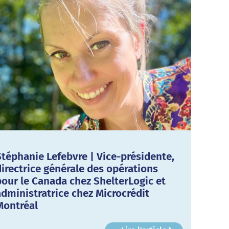
Stéphanie Lefebvre | Vice-présidente,
directrice générale des opérations
pour le Canada chez ShelterLogic et
administratrice chez Microcrédit
Montréal